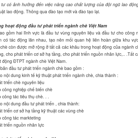
u tư có ảnh hưởng đến việc nâng cao chất lượng của đội ngũ lao độn
luật lao động. Thông qua đào tạo mới và đào tạo lại.
ng hoạt động đầu tư phát triển ngành chè Việt Nam
o gồm hai lĩnh vực là đầu tư vùng nguyên liệu và đầu tư cho công n
n có tác động lãn nhau, tạo nên mối quan hệ liên hoàn giữa khu vực
chè còn được mở rộng ở tất cả các khâu trong hoạt động của ngành chè
g, cho phát triển cơ sở hạ tầng, cho phát triển nguồn nhân lực,.. .Tất
t động ĐTPT ngành chè Việt Nam.
 bản đầu tư phát triển ngành chè bao gồm :
o nội dung kinh tế kỹ thuật phát triển ngành chè, chia thành :
t triển chè nguyên liệu
o công nghiệp chế biến chè
công tác tiêu thụ chè. . .
o nội dung đầu tư phát triển , chia thành:
t triển cơ sở hạ tầng kỹ thuật các vùng chè
 công tác markteting
t triển nguồn nhân lực