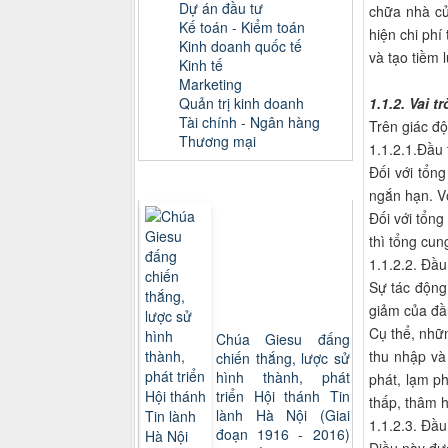
Dự án đầu tư
chữa nhà cử
Kế toán - Kiểm toán
hiện chi phí
Kinh doanh quốc tế
và tạo tiềm 
Kinh tế
Marketing
Quản trị kinh doanh
1.1.2. Vai t
Tài chính - Ngân hàng
Trên giác độ
Thương mại
1.1.2.1.Đầu
Đối với tổng
Sách xem nhiều
ngắn hạn. Vớ
Đối với tổng
thì tổng cun
1.1.2.2. Đầu
Sự tác động
giảm của đầu
Cụ thể, nhữn
Chúa Giesu đấng
thu nhập và
chiến thắng, lược sử
hình thành, phát
phát, lạm p
triển Hội thánh Tin
thấp, thâm h
lành Hà Nội (Giai
1.1.2.3. Đầu
đoạn 1916 - 2016)