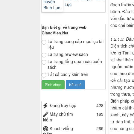
Lục
đoạn trước v
bệnh. Đầu t
vốn đầu tư c
Thăm dò ý kiến
cho chế biến
Bạn biết gì về trang web
GiangVien.Net
1.2.1.3. Đầu
Là trang cung cấp mục lục tài
Diện tích c
liệu
lượng Tanin
Là trang rewiew sách
lại khai thá
Là trang tổng quan các cuốn
nguồn nước 
sách
chè theo đún
Tất cả các ý kiến trên
Để cải tạo 
những nương
trồng thưa, t
Thống kê truy cập
Biện pháp cả
Đang truy cập
428
nhằm cải thi
Máy chủ tìm
163
xanh, cây bó
kiếm
tư dàn trải
cho năng suấ
Khách viếng
265