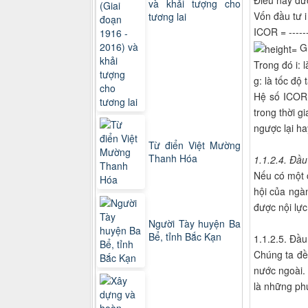
Điều này đư
và khải tượng cho
Vốn đầu tư i
tương lai
ICOR = -------
G
Trong đó i: 
g: là tốc độ
Hệ số ICOR 
trong thời 
ngược lại ha
Từ điển Việt Mường
Thanh Hóa
1.1.2.4. Đầu
Nếu có một c
hội của ngàn
được nội lực
Người Tày huyện Ba
Bể, tỉnh Bắc Kạn
1.1.2.5. Đầu
Chúng ta đề
nước ngoài.
là những ph