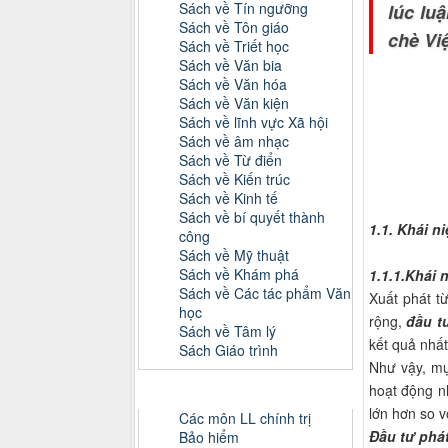
Sách về Tín ngưỡng
lúc lu
Sách về Tôn giáo
chè Việ
Sách về Triết học
Sách về Văn bia
Sách về Văn hóa
Sách về Văn kiện
Sách về lĩnh vực Xã hội
Sách về âm nhạc
Sách về Từ điển
Sách về Kiến trúc
Sách về Kinh tế
Sách về bí quyết thành
1.1.
Khái ni
công
Sách về Mỹ thuật
Sách về Khám phá
1.1.1.Khái 
Sách về Các tác phẩm Văn
Xuất phát t
học
rộng,
đầu t
Sách về Tâm lý
kết quả nhất
Sách Giáo trình
Như vậy, mụ
hoạt động nh
Danh mục Tiểu luận, Đồ án
lớn hơn so v
Các môn LL chính trị
Đầu tư phát
Bảo hiểm