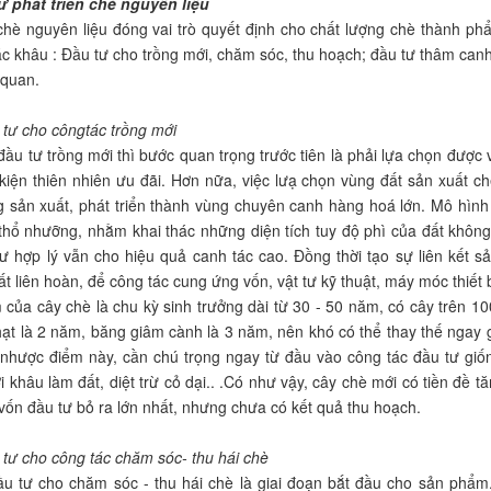
tư phát triển chè nguyên liệu
chè nguyên liệu đóng vai trò quyết định cho chất lượng chè thành ph
ác khâu : Đầu tư cho trồng mới, chăm sóc, thu hoạch; đầu tư thâm canh
 quan.
 tư cho côngtác trồng mới
 đầu tư trồng mới thì bước quan trọng trước tiên là phải lựa chọn được
kiện thiên nhiên ưu đãi. Hơn nữa, việc lưạ chọn vùng đất sản xuất ch
ong sản xuất, phát triển thành vùng chuyên canh hàng hoá lớn. Mô hì
 thổ nhưỡng, nhằm khai thác những diện tích tuy độ phì của đất khôn
tư hợp lý vẫn cho hiệu quả canh tác cao. Đồng thời tạo sự liên kết 
t liên hoàn, để công tác cung ứng vốn, vật tư kỹ thuật, máy móc thiết bị
của cây chè là chu kỳ sinh trưởng dài từ 30 - 50 năm, có cây trên 10
hạt là 2 năm, băng giâm cành là 3 năm, nên khó có thể thay thế ngay
nhược điểm này, cần chú trọng ngay từ đầu vào công tác đầu tư giốn
 khâu làm đất, diệt trừ cỏ dại.. .Có như vậy, cây chè mới có tiền đề 
 vốn đầu tư bỏ ra lớn nhất, nhưng chưa có kết quả thu hoạch.
 tư cho công tác chăm sóc- thu hái chè
ầu tư cho chăm sóc - thu hái chè là giai đoạn bắt đầu cho sản phẩm.