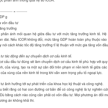
ợc phản ánh thông qua hệ số ICOR.
--------- = ---------
DP g
là vốn đầu tư
 tăng trưởng
phản ánh mối quan hệ giữa đầu tư với mức tăng trưởng kinh tế. Hệ 
gian dài. Nếu ICOR không đổi, mức tăng GDP hoàn toàn phụ thuộc vào 
y nói cách khác tốc độ tăng trưởng tỉ lệ thuận với mức gia tăng vốn đầu
 tư tác động đến sự chuyển dịch cơ cấu kinh tế.
ơ cấu đầu tư đúng sẽ làm chuyển dịch cơ cấu kinh tế phù hợp với quy ho
h, của vùng, tạo ra một sự cân đối trên phạm vi nền kinh tế giữa các
 của vùng của nền kinh tế trong khi vẫn xem trọng yếu tố ngoại lực.
 tư ảnh hưởng tới sự phát triển của khoa học kỹ thuật và công nghệ.
u biết rằng có hai con đường cơ bản để có công nghệ là tự nghiên c
 Dù bằng cách nào cũng cần phải có vốn đầu tư. Mọi phương án đổi m
ương án không khả thi.