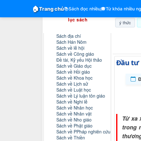
GiangVien.Net - Hệ thống hóa tài liệu &
🏠
Trang chủ
📚
Sách đọc nhiều
🎓
Từ khóa nhiều ng
Hệ thống hóa tài liệu & mục
lục sách
ý thức
Danh mục sách
Sách địa chí
Thứ năm, 0
Sách Hán Nôm
Sách về lễ hội
Sách về Công giáo
Đề tài, Kỷ yếu Hội thảo
Đầu tư 
Sách về Giáo dục
Sách về Hồi giáo
Sách về Khoa học
Đ
Sách về Lịch sử
Sách về Luật học
Sách về Lý luận tôn giáo
Sách về Nghi lễ
Sách về Nhân học
Sách về Nhân vật
Từ xa 
Sách về Nho giáo
Sách về Phật giáo
trong 
Sách về PPháp nghiên cứu
thương
Sách về Thiền