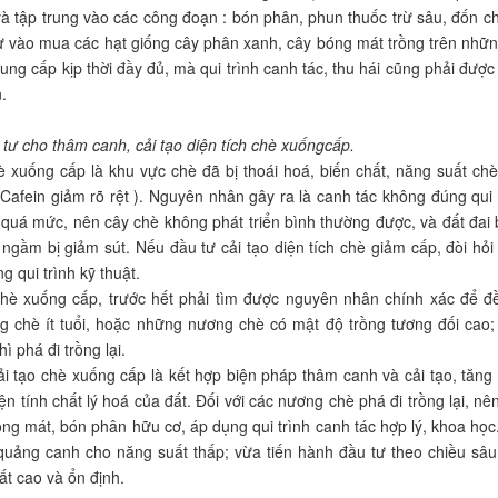
à tập trung vào các công đoạn : bón phân, phun thuốc trừ sâu, đốn ch
ư vào mua các hạt giống cây phân xanh, cây bóng mát trồng trên những
ung cấp kịp thời đầy đủ, mà qui trình canh tác, thu hái cũng phải đượ
.
 tư cho thâm canh, cải tạo diện tích chè xuốngcấp.
hè xuống cấp là khu vực chè đã bị thoái hoá, biến chất, năng suất c
,Cafein giảm rõ rệt ). Nguyên nhân gây ra là canh tác không đúng qui
c quá mức, nên cây chè không phát triển bình thường được, và đất đai 
ngầm bị giảm sút. Nếu đầu tư cải tạo diện tích chè giảm cấp, đòi hỏ
g qui trình kỹ thuật.
chè xuống cấp, trước hết phải tìm được nguyên nhân chính xác để đề
 chè ít tuổi, hoặc những nương chè có mật độ trồng tương đối cao
hì phá đi trồng lại.
i tạo chè xuống cấp là kết hợp biện pháp thâm canh và cải tạo, tăng 
ện tính chất lý hoá của đất. Đối với các nương chè phá đi trồng lại, 
ng mát, bón phân hữu cơ, áp dụng qui trình canh tác hợp lý, khoa học.
, quảng canh cho năng suất thấp; vừa tiến hành đầu tư theo chiều sâ
t cao và ổn định.