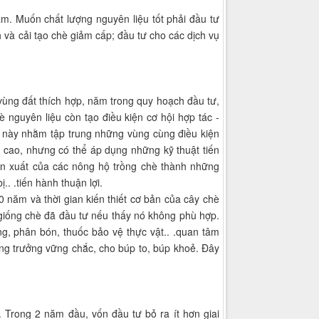
ẩm. Muốn chất lượng nguyên liệu tốt phải đầu tư
 và cải tạo chè giảm cấp; đầu tư cho các dịch vụ
 vùng đất thích hợp, năm trong quy hoạch đầu tư,
è nguyên liệu còn tạo điều kiện cơ hội hợp tác -
nh này nhằm tập trung những vùng cùng điều kiện
g cao, nhưng có thể áp dụng những kỹ thuật tiến
sản xuất của các nông hộ trồng chè thành những
.. .tiến hành thuận lợi.
0 năm và thời gian kiến thiết cơ bản của cây chè
 giống chè đã đầu tư nếu thấy nó không phù hợp.
g, phân bón, thuốc bảo vệ thực vật.. .quan tâm
tăng trưởng vững chắc, cho búp to, búp khoẻ. Đây
 Trong 2 năm đầu, vốn đầu tư bỏ ra ít hơn giai