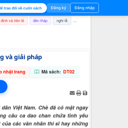
Đăng ký
Đăng nhập
ể trao đổi về cuốn sách
 đinh và tiền lê
đền tháp
nghi lễ
thuế
champa
ảnh hưở
Thông tin hỗ trợ
g và giải pháp
 nhật trang
Mã sách:
DT02
i dân Việt Nam. Chè đã có mặt ngay
ong câu ca dao chan chứa tình yêu
 của các văn nhân thi sĩ hay những