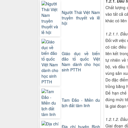
1.2.1. Đầu 
Chất lượng 
Người Thái Việt Nam
vào tất cả c
truyền thuyết và lễ
khác có liên
hội
1.2.1.1. Đầu
Đối với việc
có các điều 
liên kết tr
Giáo dục về biển
đảo tổ quốc Việt
tự nhiên về
Nam dành cho học
bộ, và đầu 
sinh PTTH
vùng sản xuấ
Do đặc điểm 
trồng bằng 
Để hạn chế 
đúng mức tới
Tam Đảo - Miền du
lịch đất tâm linh
là giai đoạn
1.2.1.2. Đầu
Giai đoạn đ
Địa chí huyện Bình