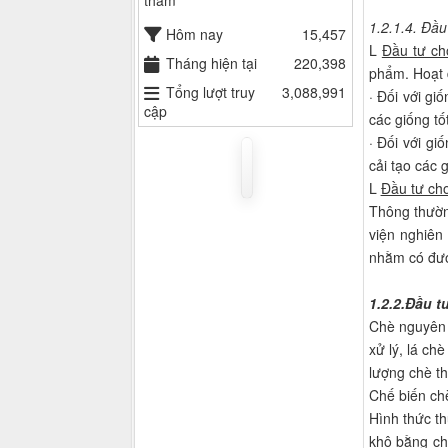
thăm
1.2.1.4. Đầu
Hôm nay
15,457
L
Đầu tư ch
Tháng hiện tại
220,398
phẩm. Hoạt 
Tổng lượt truy
3,088,991
· Đối với g
cập
các giống tố
· Đối với g
cải tạo các 
L
Đầu tư cho
Thông thườn
viện nghiên
nhằm có được
1.2.2.Đầu t
Chè nguyên 
xử lý, lá ch
lượng chè t
Chế biến chè
Hình thức t
khô bằng ch