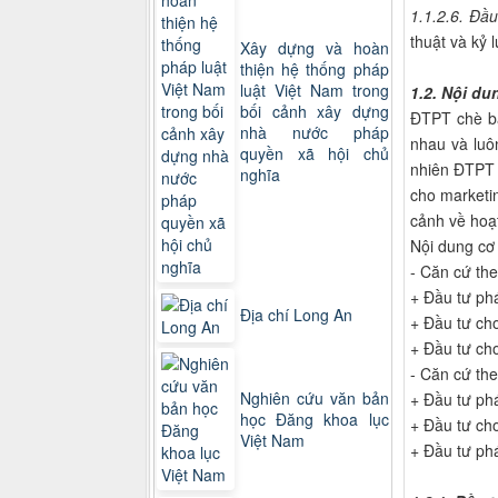
1.1.2.6. Đầ
thuật và kỷ 
Xây dựng và hoàn
thiện hệ thống pháp
luật Việt Nam trong
1.2. Nội du
bối cảnh xây dựng
ĐTPT chè ba
nhà nước pháp
nhau và luô
quyền xã hội chủ
nhiên ĐTPT 
nghĩa
cho marketin
cảnh về hoạ
Nội dung cơ
- Căn cứ the
+ Đầu tư phá
Địa chí Long An
+ Đầu tư ch
+ Đầu tư cho 
- Căn cứ the
Nghiên cứu văn bản
+ Đầu tư phá
học Đăng khoa lục
+ Đầu tư cho
Việt Nam
+ Đầu tư phá