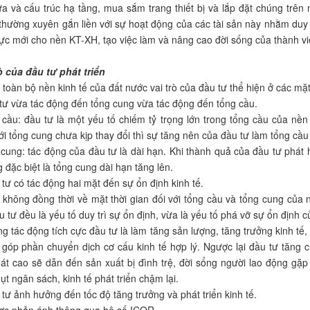
a và cấu trúc hạ tầng, mua sắm trang thiết bị và lắp đặt chúng trên
 thường xuyên gắn liền với sự hoạt động của các tài sản này nhằm duy t
lực mới cho nền KT-XH, tạo việc làm và nâng cao đời sống của thành vi
rò của đầu tư phát triển
 toàn bộ nền kinh tế của đất nước vai trò của đầu tư thể hiện ở các mặt
 tư vừa tác động đến tổng cung vừa tác động đến tổng cầu.
 cầu: đầu tư là một yếu tố chiếm tỷ trọng lớn trong tổng cầu của nền
i tổng cung chưa kịp thay đổi thì sự tăng nên của đầu tư làm tổng cầu
 cung: tác động của đầu tư là dài hạn. Khi thành quả của đầu tư phát
g đặc biệt là tổng cung dài hạn tăng lên.
 tư có tác động hai mặt đến sự ổn định kinh tế.
 không đồng thời về mặt thời gian đối với tổng cầu và tổng cung của 
 tư đều là yếu tố duy trì sự ổn định, vừa là yếu tố phá vỡ sự ổn định c
g tác động tích cực đầu tư là làm tăng sản lượng, tăng trưởng kinh tế, 
 góp phần chuyển dịch cơ cấu kinh tế hợp lý. Ngược lại đầu tư tăng 
hát cao sẽ dẫn đến sản xuất bị đình trệ, đời sổng người lao động gặ
ụt ngân sách, kinh tế phát triển chậm lại.
 tư ảnh hưởng đến tốc độ tăng trưởng và phát triển kinh tế.