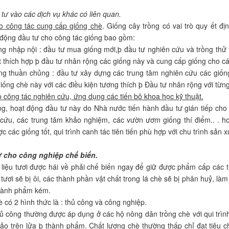
 tư vào các dịch vụ khác có liên quan.
o công tác cung cấp giống chè
. Giống cây trồng có vai trò quy ết đ
động đầu tư cho công tác giống bao gồm:
iống nhập nội : đầu tư mua giống mới,þ đầu tư nghiên cứu và trồng t
t thích hợp þ đầu tư nhân rộng các giống này và cung cấp giống cho c
iống thuần chủng : đầu tư xây dựng các trung tâm nghiên cứu các giố
giống chè này với các điều kiện tương thích þ Đầu tư nhân rộng với từng
 công tác nghiên cứu, ứng dụng các tiến bô khoa học kỹ thuật.
g, hoạt động đầu tư này do Nhà nước tiến hành đầu tư gián tiếp cho
 cứu, các trung tâm khảo nghiệm, các vườn ươm giống thí điểm.. . h
 các giống tốt, qui trình canh tác tiên tiến phù hợp với chu trình sản x
ư cho công nghiệp chế biến.
liệu tươi được hái về phải chế biến ngay để giữ được phẩm cấp các 
è tươi sẽ bị ôi, các thành phần vật chất trong lá chè sẽ bị phân huỷ, là
hành phẩm kém.
 có 2 hình thức là : thủ công và công nghiệp.
hủ công thường được áp dụng ở các hộ nông dân trồng chè với qui trìn
ảo trên lửa þ thành phẩm. Chất lượng chè thường thấp chỉ đạt tiêu 