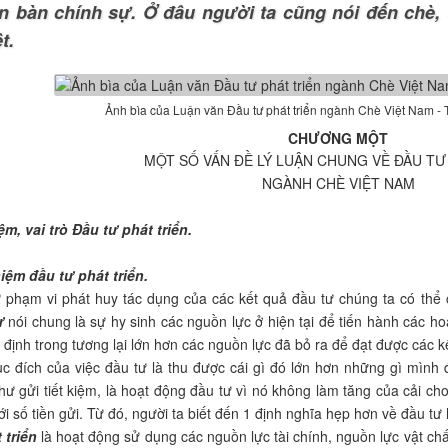
ận bàn chính sự. Ở đâu người ta cũng nói đến chè
t.
Ảnh bìa của Luận văn Đầu tư phát triển ngành Chè Việt Nam - T
CHƯƠNG MỘT
MỘT SỐ VẤN ĐỀ LÝ LUẬN CHUNG VỀ ĐẦU TƯ
NGÀNH CHÈ VIỆT NAM
ệm, vai trò Đầu tư phát triển.
niệm đầu tư phát triển.
ừ phạm vi phát huy tác dụng của các kết quả đầu tư chúng ta có thể
ư
nói chung là sự hy sinh các nguồn lực ở hiện tại để tiến hành các 
 định trong tương lại lớn hơn các nguồn lực đã bỏ ra để đạt được các k
c đích của việc đầu tư là thu được cái gì đó lớn hơn những gì mình
ư gửi tiết kiệm, là hoạt động đầu tư vì nó không làm tăng của cải ch
ới số tiền gửi. Từ đó, người ta biết đến 1 định nghĩa hẹp hơn về đầu tư 
 triển
là hoạt động sử dụng các nguồn lực tài chính, nguồn lực vật chấ