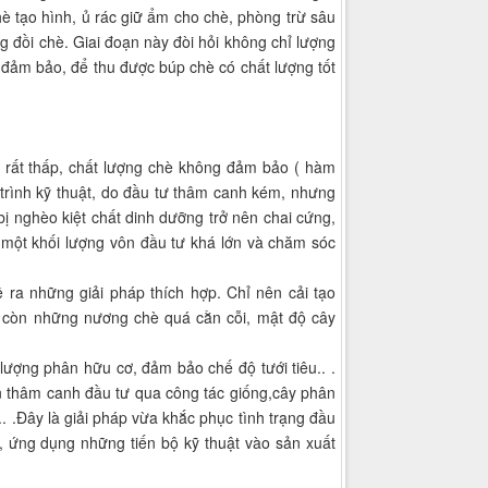
è tạo hình, ủ rác giữ ẩm cho chè, phòng trừ sâu
 đồi chè. Giai đoạn này đòi hỏi không chỉ lượng
c đảm bảo, để thu được búp chè có chất lượng tốt
hè rất thấp, chất lượng chè không đảm bảo ( hàm
 trình kỹ thuật, do đầu tư thâm canh kém, nhưng
bị nghèo kiệt chất dinh dưỡng trở nên chai cứng,
i một khối lượng vôn đầu tư khá lớn và chăm sóc
 ra những giải pháp thích hợp. Chỉ nên cải tạo
; còn những nương chè quá cằn cỗi, mật độ cây
lượng phân hữu cơ, đảm bảo chế độ tưới tiêu.. .
nên thâm canh đầu tư qua công tác giống,cây phân
. .Đây là giải pháp vừa khắc phục tình trạng đầu
u, ứng dụng những tiến bộ kỹ thuật vào sản xuất