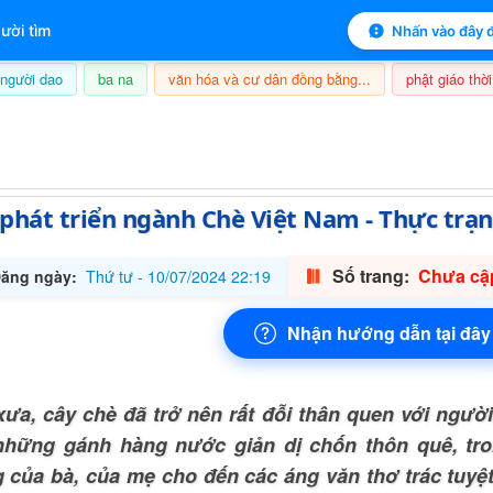
 mục lục sách
ười tìm
Nhấn vào đây đ
người dao
ba na
văn hóa và cư dân đồng bằng...
phật giáo thời
6/08/2026, 05:55
phát triển ngành Chè Việt Nam - Thực trạn
Số trang:
Chưa cập
ăng ngày:
Thứ tư - 10/07/2024 22:19
Nhận hướng dẫn tại đây
xưa, cây chè đã trở nên rất đỗi thân quen với ngườ
những gánh hàng nước giản dị chốn thôn quê, tr
 của bà, của mẹ cho đến các áng văn thơ trác tuyệt