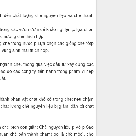
ịnh đến chất lượng chè nguyên liệu và chè thành
hử trong các vườn ươm để khảo nghiệm,þ lựa chọn
ác nương chè thích hợp.
ng chè trong nước þ Lựa chọn các giống chè tốtþ
 vùng sinh thái thích hợp.
 ngành chè, thông qua việc đầu tư xây dựng các
oặc do các công ty tiến hành trong phạm vi hẹp
uất.
thành phần vật chất khô có trong chè; nếu chậm
m chất lượng chè nguyên liệu bị giảm, dẫn tới chất
h chế biến đơn giản: Chè nguyên liệu þ Vò þ Sao
chuẩn chè bán thành phẩm( gọi là chè mộc), cho