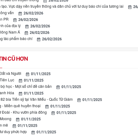
26/02/2026
n tạo. Vực dậy nền truyền thông và dân chủ với tư duy báo chí của tương lai
26
hỏng vấn
26/02/2026
ẩn PR
26/02/2026
nh của địa lý
26/02/2026
Đông Nam Á
26/02/2026
ong tác phẩm báo chí
26/02/2026
IN CŨ HƠN
Đất và Người
01/11/2025
 Tiên Lục
01/11/2025
ộ học - Một số chỉ đề căn bản
01/11/2025
hanh Hóa
01/11/2025
 82 bia Tiến sỹ tại Văn Miếu - Quốc Tử Giám
01/11/2025
 - Miền quê huyền thoại
01/11/2025
 Đoài - Khu vườn phía đông
01/11/2025
 Moong
01/11/2025
am mê
01/11/2025
tư duy phức hợp
01/11/2025