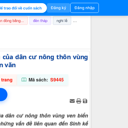
Đăng ký
Đăng nhập
ể trao đổi về cuốn sách
n đồng bằng...
đền tháp
nghi lễ
champa
thuế
ảnh hưở
Thông tin hỗ trợ
u của dân cư nông thôn vùng
ân văn
 trang
Mã sách:
S9445
ủa dân cư nông thôn vùng ven biển
những vấn đề liên quan đến Sinh kế