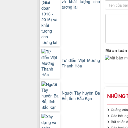
và khải tượng cho
tương lai
Mã an toàn
Từ điển Việt Mường
Thanh Hóa
Người Tày huyện Ba
NHỮNG T
Bể, tỉnh Bắc Kạn
Quảng cáo 
Các thể lo
Bút chiến 
Các loại hì