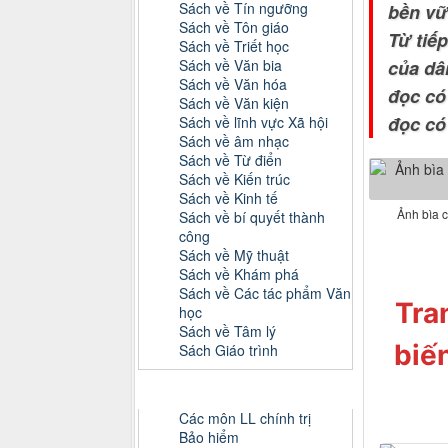
Sách về Tín ngưỡng
bền vữ
Sách về Tôn giáo
Từ tiế
Sách về Triết học
Sách về Văn bia
của dâ
Sách về Văn hóa
đọc có
Sách về Văn kiện
đọc có
Sách về lĩnh vực Xã hội
Sách về âm nhạc
Sách về Từ điển
Sách về Kiến trúc
Sách về Kinh tế
Ảnh bìa c
Sách về bí quyết thành
công
Sách về Mỹ thuật
Sách về Khám phá
Sách về Các tác phẩm Văn
Tra
học
Sách về Tâm lý
biế
Sách Giáo trình
Danh mục Tiểu luận, Đồ án
Các môn LL chính trị
Bảo hiểm