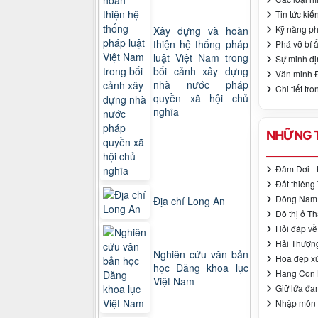
Tin tức kiế
Kỹ năng p
Xây dựng và hoàn
thiện hệ thống pháp
Phá vỡ bí 
luật Việt Nam trong
Sự minh đị
bối cảnh xây dựng
Văn minh 
nhà nước pháp
Chi tiết tr
quyền xã hội chủ
nghĩa
NHỮNG T
Đầm Dơi - 
Đất thiêng
Đông Nam b
Địa chí Long An
Đô thị ở T
Hỏi đáp về
Hải Thượng
Nghiên cứu văn bản
Hoa đẹp xứ
học Đăng khoa lục
Hang Con
Việt Nam
Giữ lửa đ
Nhập môn 