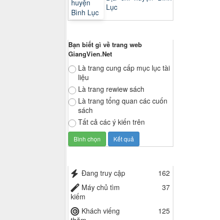
Lục
Thăm dò ý kiến
Bạn biết gì về trang web
GiangVien.Net
Là trang cung cấp mục lục tài
liệu
Là trang rewiew sách
Là trang tổng quan các cuốn
sách
Tất cả các ý kiến trên
Thống kê truy cập
Đang truy cập
162
Máy chủ tìm
37
kiếm
Khách viếng
125