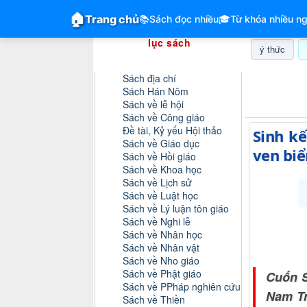
GiangVien.Net - Hệ thống hóa tài liệu &
🏠
Trang chủ
📚
Sách đọc nhiều
🎓
Từ khóa nhiều ng
Hệ thống hóa tài liệu & mục
lục sách
ý thức
Danh mục sách
Sách địa chí
Thứ sáu, 0
Sách Hán Nôm
Sách về lễ hội
Sách về Công giáo
Đề tài, Kỷ yếu Hội thảo
Sinh k
Sách về Giáo dục
ven biể
Sách về Hồi giáo
Sách về Khoa học
Sách về Lịch sử
Sách về Luật học
Sách về Lý luận tôn giáo
Sách về Nghi lễ
Sách về Nhân học
Sách về Nhân vật
Sách về Nho giáo
Sách về Phật giáo
Cuốn S
Sách về PPháp nghiên cứu
Nam Tr
Sách về Thiền