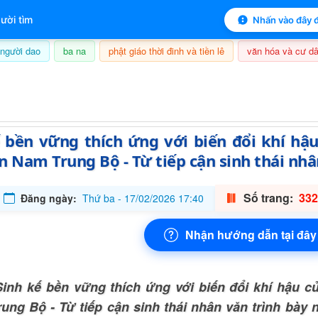
 mục lục sách
ười tìm
Nhấn vào đây đ
người dao
ba na
phật giáo thời đinh và tiền lê
văn hóa và cư dâ
7/08/2026, 23:25
ế bền vững thích ứng với biến đổi khí hậ
n Nam Trung Bộ - Từ tiếp cận sinh thái nh
Số trang:
332
Đăng ngày:
Thứ ba - 17/02/2026 17:40
Nhận hướng dẫn tại đây
inh kế bền vững thích ứng với biến đổi khí hậu c
ung Bộ - Từ tiếp cận sinh thái nhân văn trình bày 