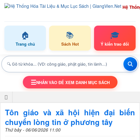
Hệ Thốn
🏠
📚
🎓
Trang chủ
Sách Hot
Ý kiến trao đổi
☰
NHẤN VÀO ĐỂ XEM DANH MỤC SÁCH
TOGGLE NAVIGATION
Tôn giáo và xã hội hiện đại biến
chuyển lòng tin ở phương tây
Thứ bảy - 06/06/2026 11:00