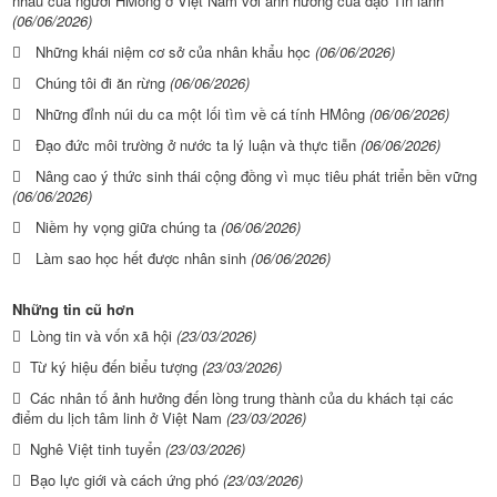
nhau của người HMông ở Việt Nam với ảnh hưởng của đạo Tin lành
(06/06/2026)
Những khái niệm cơ sở của nhân khẩu học
(06/06/2026)
Chúng tôi đi ăn rừng
(06/06/2026)
Những đỉnh núi du ca một lối tìm về cá tính HMông
(06/06/2026)
Đạo đức môi trường ở nước ta lý luận và thực tiễn
(06/06/2026)
Nâng cao ý thức sinh thái cộng đồng vì mục tiêu phát triển bền vững
(06/06/2026)
Niềm hy vọng giữa chúng ta
(06/06/2026)
Làm sao học hết được nhân sinh
(06/06/2026)
Những tin cũ hơn
Lòng tin và vốn xã hội
(23/03/2026)
Từ ký hiệu đến biểu tượng
(23/03/2026)
Các nhân tố ảnh hưởng đến lòng trung thành của du khách tại các
điểm du lịch tâm linh ở Việt Nam
(23/03/2026)
Nghê Việt tinh tuyển
(23/03/2026)
Bạo lực giới và cách ứng phó
(23/03/2026)