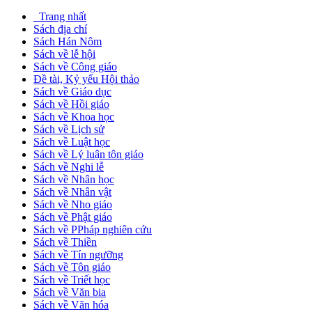
Trang nhất
Sách địa chí
Sách Hán Nôm
Sách về lễ hội
Sách về Công giáo
Đề tài, Kỷ yếu Hội thảo
Sách về Giáo dục
Sách về Hồi giáo
Sách về Khoa học
Sách về Lịch sử
Sách về Luật học
Sách về Lý luận tôn giáo
Sách về Nghi lễ
Sách về Nhân học
Sách về Nhân vật
Sách về Nho giáo
Sách về Phật giáo
Sách về PPháp nghiên cứu
Sách về Thiền
Sách về Tín ngưỡng
Sách về Tôn giáo
Sách về Triết học
Sách về Văn bia
Sách về Văn hóa