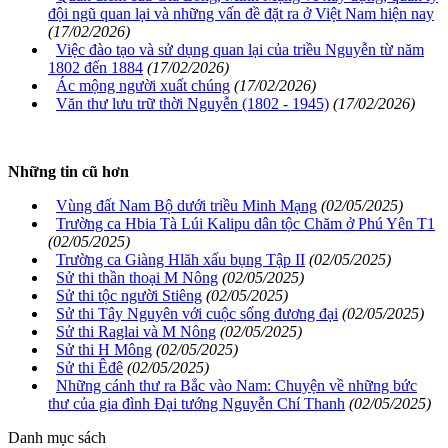
đội ngũ quan lại và những vấn đề đặt ra ở Việt Nam hiện nay
(17/02/2026)
Việc đào tạo và sử dụng quan lại của triều Nguyễn từ năm
1802 đến 1884
(17/02/2026)
Ác mộng người xuất chúng
(17/02/2026)
Văn thư lưu trữ thời Nguyễn (1802 - 1945)
(17/02/2026)
Những tin cũ hơn
Vùng đất Nam Bộ dưới triều Minh Mạng
(02/05/2025)
Trường ca Hbia Tà Lúi Kalipu dân tộc Chăm ở Phú Yên T1
(02/05/2025)
Trường ca Giàng Hlăh xấu bụng Tập II
(02/05/2025)
Sử thi thần thoại M Nông
(02/05/2025)
Sử thi tộc người Stiêng
(02/05/2025)
Sử thi Tây Nguyên với cuộc sống đương đại
(02/05/2025)
Sử thi Raglai và M Nông
(02/05/2025)
Sử thi H Mông
(02/05/2025)
Sử thi Êđê
(02/05/2025)
Những cánh thư ra Bắc vào Nam: Chuyện về những bức
thư của gia đình Đại tướng Nguyễn Chí Thanh
(02/05/2025)
Danh mục sách