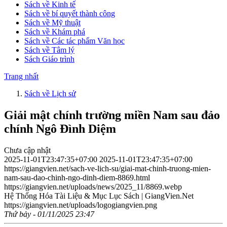
Sách về Kinh tế
Sách về bí quyết thành công
Sách về Mỹ thuật
Sách về Khám phá
Sách về Các tác phẩm Văn học
Sách về Tâm lý
Sách Giáo trình
Trang nhất
Sách về Lịch sử
Giải mật chính trường miền Nam sau đảo
chính Ngô Đình Diệm
Chưa cập nhật
2025-11-01T23:47:35+07:00
2025-11-01T23:47:35+07:00
https://giangvien.net/sach-ve-lich-su/giai-mat-chinh-truong-mien-
nam-sau-dao-chinh-ngo-dinh-diem-8869.html
https://giangvien.net/uploads/news/2025_11/8869.webp
Hệ Thống Hóa Tài Liệu & Mục Lục Sách | GiangVien.Net
https://giangvien.net/uploads/logogiangvien.png
Thứ bảy - 01/11/2025 23:47