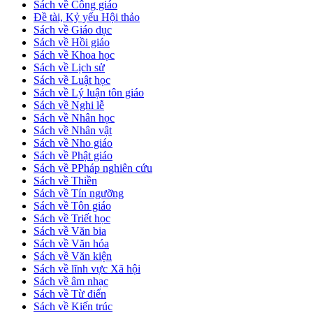
Sách về Công giáo
Đề tài, Kỷ yếu Hội thảo
Sách về Giáo dục
Sách về Hồi giáo
Sách về Khoa học
Sách về Lịch sử
Sách về Luật học
Sách về Lý luận tôn giáo
Sách về Nghi lễ
Sách về Nhân học
Sách về Nhân vật
Sách về Nho giáo
Sách về Phật giáo
Sách về PPháp nghiên cứu
Sách về Thiền
Sách về Tín ngưỡng
Sách về Tôn giáo
Sách về Triết học
Sách về Văn bia
Sách về Văn hóa
Sách về Văn kiện
Sách về lĩnh vực Xã hội
Sách về âm nhạc
Sách về Từ điển
Sách về Kiến trúc