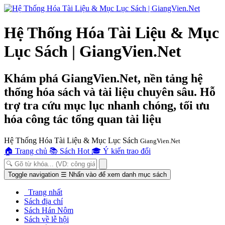
Hệ Thống Hóa Tài Liệu & Mục
Lục Sách | GiangVien.Net
Khám phá GiangVien.Net, nền tảng hệ
thống hóa sách và tài liệu chuyên sâu. Hỗ
trợ tra cứu mục lục nhanh chóng, tối ưu
hóa công tác tổng quan tài liệu
Hệ Thống Hóa Tài Liệu & Mục Lục Sách
GiangVien.Net
🏠
Trang chủ
📚
Sách Hot
🎓
Ý kiến trao đổi
Toggle navigation
☰
Nhấn vào để xem danh mục sách
Trang nhất
Sách địa chí
Sách Hán Nôm
Sách về lễ hội