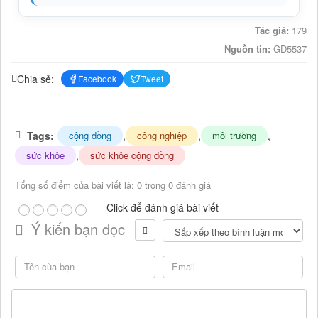
Tác giả:
179
Nguồn tin:
GD5537
Chia sẻ:
Facebook
Tweet
Tags:
,
,
,
cộng đồng
công nghiệp
môi trường
,
sức khỏe
sức khỏe cộng đồng
Tổng số điểm của bài viết là: 0 trong 0 đánh giá
Click để đánh giá bài viết
Ý kiến bạn đọc