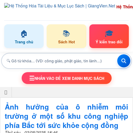
Hệ Thốn
🏠
📚
🎓
Trang chủ
Sách Hot
Ý kiến trao đổi
☰
NHẤN VÀO ĐỂ XEM DANH MỤC SÁCH
TOGGLE NAVIGATION
Ảnh hưởng của ô nhiễm môi
trường ở một số khu công nghiệp
phía Bắc tới sức khỏe cộng đồng
Thứ sáu - 02/05/2025 18:46