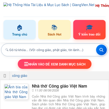
Hệ Thốn
🏠
📚
🎓
Trang chủ
Sách Hot
Ý kiến trao đổi
☰
NHẤN VÀO ĐỂ XEM DANH MỤC SÁCH
TOGGLE NAVIGATION
công giáo
Nhà thờ Công giáo Việt Nam
11:00 06/06/2026
Cuốn Nhà thờ Công giáo Việt Nam trình bày những
vấn đề liên quan đến Nhà thờ Công giáo Việt Nam.
Sách phân tích Nhà thờ Công giáo Việt Nam, giúp
bạn đọc có được cái nhìn toàn diện và sâu sắc hơn