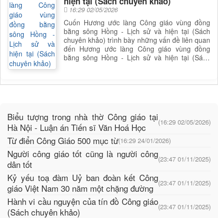
hiện tại (Sách chuyên khảo)
16:29 02/05/2026
Cuốn Hương ước làng Công giáo vùng đồng
bằng sông Hồng - Lịch sử và hiện tại (Sách
chuyên khảo) trình bày những vấn đề liên quan
đến Hương ước làng Công giáo vùng đồng
bằng sông Hồng - Lịch sử và hiện tại (Sách
chuyên khảo). Sách phân tích Hương ước làng
Công giáo vùng đồng bằng sông Hồng - Lịch
sử và hiện tại (Sách chuyên khảo), giúp bạn
đọc có được cái nhìn toàn diện và sâu sắc hơn
về lĩnh vực này. Để nắm rõ nội dung cụ thể,
bạn đọc có thể tìm cuốn sách để đọc
Biểu tượng trong nhà thờ Công giáo tại
(16:29 02/05/2026)
Hà Nội - Luận án Tiến sĩ Văn Hoá Học
Từ điển Công Giáo 500 mục từ
(16:29 24/01/2026)
Người công giáo tốt cũng là người công
(23:47 01/11/2025)
dân tốt
Kỷ yếu toạ đàm Uỷ ban đoàn kết Công
(23:47 01/11/2025)
giáo Việt Nam 30 năm một chặng đường
Hành vi cầu nguyện của tín đồ Công giáo
(23:47 01/11/2025)
(Sách chuyên khảo)