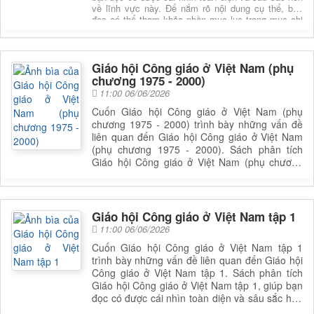
về lĩnh vực này. Để nắm rõ nội dung cụ thể, bạn
đọc có thể tham khảo phần mục lục trong mục chi
tiết bên dưới.
Giáo hội Công giáo ở Việt Nam (phụ
chương 1975 - 2000)
11:00 06/06/2026
Cuốn Giáo hội Công giáo ở Việt Nam (phụ
chương 1975 - 2000) trình bày những vấn đề
liên quan đến Giáo hội Công giáo ở Việt Nam
(phụ chương 1975 - 2000). Sách phân tích
Giáo hội Công giáo ở Việt Nam (phụ chương
1975 - 2000), giúp bạn đọc có được cái nhìn
toàn diện và sâu sắc hơn về lĩnh vực này. Để
nắm rõ nội dung cụ thể, bạn đọc có thể tìm
cuốn sách để đọc
Giáo hội Công giáo ở Việt Nam tập 1
11:00 06/06/2026
Cuốn Giáo hội Công giáo ở Việt Nam tập 1
trình bày những vấn đề liên quan đến Giáo hội
Công giáo ở Việt Nam tập 1. Sách phân tích
Giáo hội Công giáo ở Việt Nam tập 1, giúp bạn
đọc có được cái nhìn toàn diện và sâu sắc hơn
về lĩnh vực này. Để nắm rõ nội dung cụ thể,