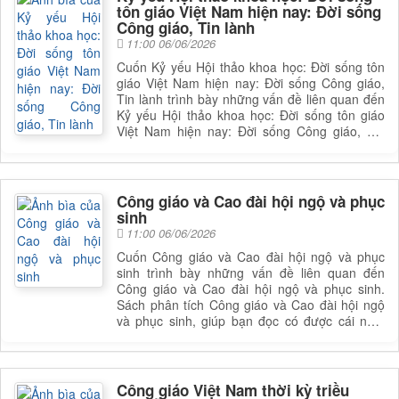
tôn giáo Việt Nam hiện nay: Đời sống
Công giáo, Tin lành
11:00 06/06/2026
Cuốn Kỷ yếu Hội thảo khoa học: Đời sống tôn
giáo Việt Nam hiện nay: Đời sống Công giáo,
Tin lành trình bày những vấn đề liên quan đến
Kỷ yếu Hội thảo khoa học: Đời sống tôn giáo
Việt Nam hiện nay: Đời sống Công giáo, Tin
lành. Sách phân tích Kỷ yếu Hội thảo khoa học:
Đời sống tôn giáo Việt Nam hiện nay: Đời sống
Công giáo, Tin lành, giúp bạn đọc có được cái
nhìn toàn diện và sâu sắc hơn về lĩnh vực này.
Công giáo và Cao đài hội ngộ và phục
Để nắm rõ nội dung cụ thể, bạn đọc có thể tìm
sinh
cuốn sách để đọc
11:00 06/06/2026
Cuốn Công giáo và Cao đài hội ngộ và phục
sinh trình bày những vấn đề liên quan đến
Công giáo và Cao đài hội ngộ và phục sinh.
Sách phân tích Công giáo và Cao đài hội ngộ
và phục sinh, giúp bạn đọc có được cái nhìn
toàn diện và sâu sắc hơn về lĩnh vực này. Để
nắm rõ nội dung cụ thể, bạn đọc có thể tìm
cuốn sách để đọc
Công giáo Việt Nam thời kỳ triều