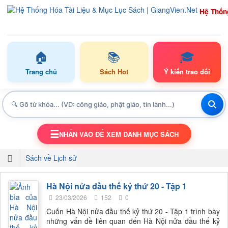
Hệ Thốn
🏠
📚
🎓
Trang chủ
Sách Hot
Ý kiến trao đổi
☰
NHẤN VÀO ĐỂ XEM DANH MỤC SÁCH
TOGGLE NAVIGATION
Sách về Lịch sử
Hà Nội nửa đầu thế kỷ thứ 20 - Tập 1
23/03/2026
152
0
Cuốn Hà Nội nửa đầu thế kỷ thứ 20 - Tập 1 trình bày
những vấn đề liên quan đến Hà Nội nửa đầu thế kỷ